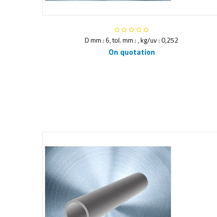
D mm : 6, tol. mm : , kg/uv : 0,252
On quotation