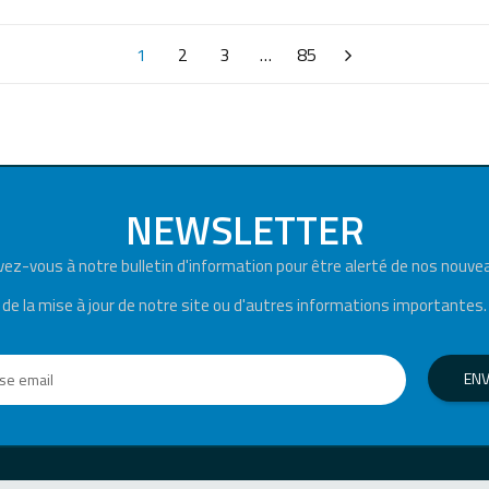
1
2
3
…
85
NEWSLETTER
ivez-vous à notre bulletin d'information pour être alerté de nos nouve
de la mise à jour de notre site ou d'autres informations importantes.
EN