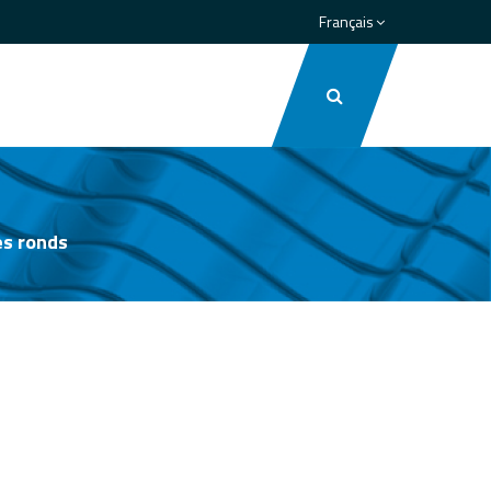
Français
s ronds