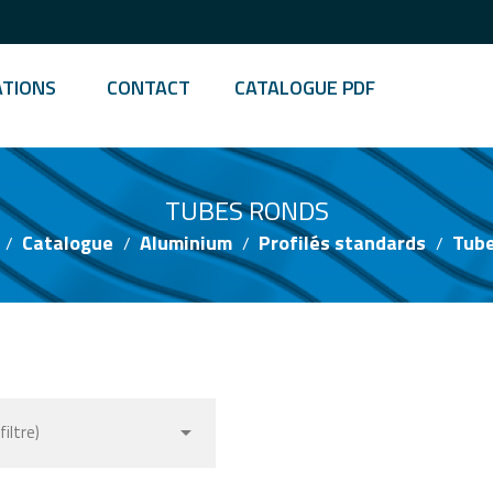
ATIONS
CONTACT
CATALOGUE PDF
TUBES RONDS
Catalogue
Aluminium
Profilés standards
Tube

filtre)