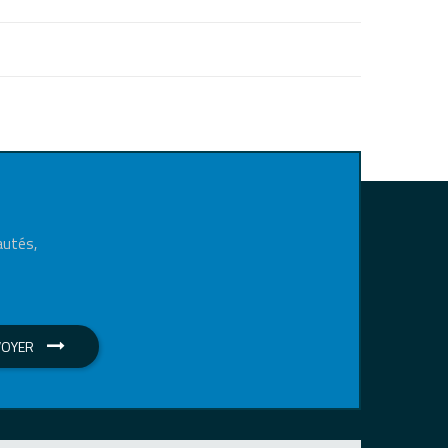
autés,
VOYER