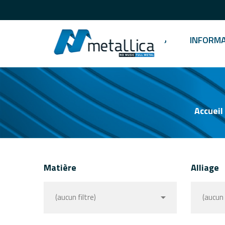
Français
ENTREPRISE
PRODUITS
INFORM
Accueil
Matière
Alliage

(aucun filtre)
(aucun 