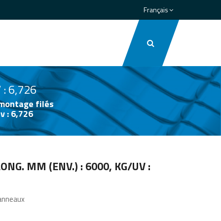
Français
 : 6,726
 montage filés
v : 6,726
LONG. MM (ENV.) : 6000, KG/UV :
panneaux