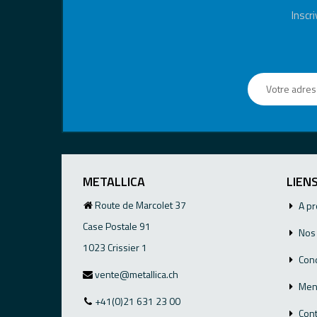
Inscr
METALLICA
LIENS
Route de Marcolet 37
A p
Case Postale 91
Nos 
1023 Crissier 1
Cond
vente@metallica.ch
Ment
+41(0)21 631 23 00
Con