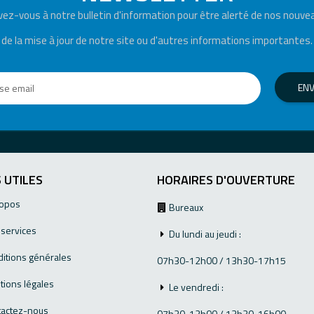
ivez-vous à notre bulletin d'information pour être alerté de nos nouve
de la mise à jour de notre site ou d'autres informations importantes.
EN
 UTILES
HORAIRES D'OUVERTURE
ropos
Bureaux
services
Du lundi au jeudi :
itions générales
07h30-12h00 / 13h30-17h15
ions légales
Le vendredi :
tactez-nous
07h30-12h00 / 13h30-16h00