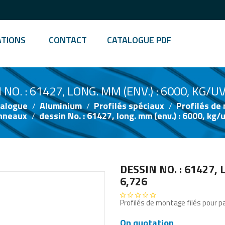
ATIONS
CONTACT
CATALOGUE PDF
NO. : 61427, LONG. MM (ENV.) : 6000, KG/UV
alogue
Aluminium
Profilés spéciaux
Profilés de
nneaux
dessin No. : 61427, long. mm (env.) : 6000, kg/u
DESSIN NO. : 61427, 
6,726
Profilés de montage filés pour 
On quotation