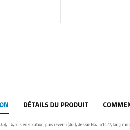
ION
DÉTAILS DU PRODUIT
COMMENT
), T6, mis en solution, puis revenu (dur), dessin No. : 61427, long. mm (