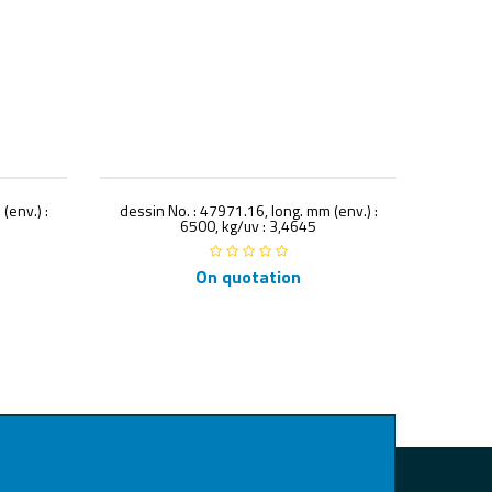
(env.) :
dessin No. : 47971.16, long. mm (env.) :
dessin
6500, kg/uv : 3,4645
On quotation