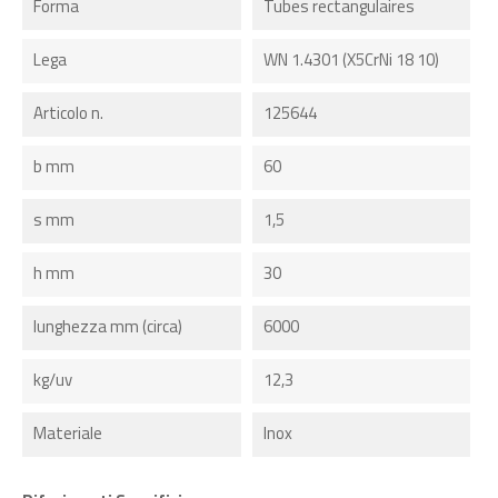
Forma
Tubes rectangulaires
Lega
WN 1.4301 (X5CrNi 18 10)
Articolo n.
125644
b mm
60
s mm
1,5
h mm
30
lunghezza mm (circa)
6000
kg/uv
12,3
Materiale
Inox