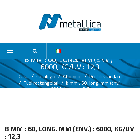
B MM : 60, LONG. MM (ENV.) :
6000, KG/UV : 12,3
Casa
Catalogo
Alluminio
Profili standard
Tubi rettangolari
b mm : 60, long. mm (env.) :
6000, kg/uv : 12,3
B MM : 60, LONG. MM (ENV.) : 6000, KG/UV
: 12,3