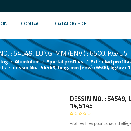
ION
CONTACT
CATALOG PDF
O. : 54549, LONG. MM (ENV.) : 6500, KG/UV 
log
Aluminium
Special profiles
Extruded profiles
els
dessin No. : 54549, long. mm (env.) : 6500, kg/uv : 
DESSIN NO. : 54549, 
14,5145
Profilés filés pour canaux d'allèg