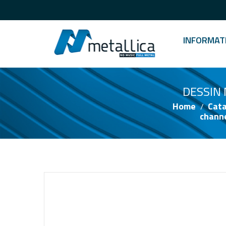
English
BUSINESS
PRODUCTS
INFORMAT
DESSIN N
Home
Cata
chann