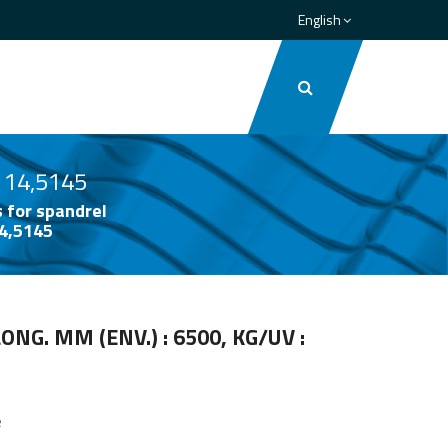
English
: 14,5145
 for spandrel
14,5145
LONG. MM (ENV.) : 6500, KG/UV :
e