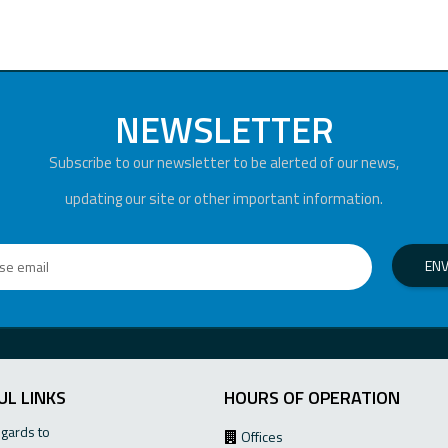
NEWSLETTER
Subscribe to our newsletter to be alerted of our news,
updating our site or other important information.
EN
UL LINKS
HOURS OF OPERATION
egards to
Offices